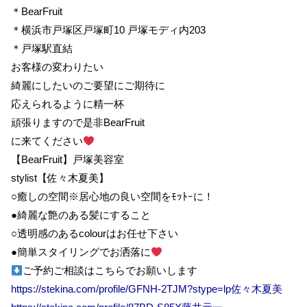
＊BearFruit
＊横浜市戸塚区戸塚町10 戸塚モディ内203
＊戸塚駅直結
お客様の変わりたい
綺麗にしたいのご要望にご期待に
応えられるように精一杯
頑張りますので是非BearFruit
に来てください
【BearFruit】戸塚美容室
stylist【佐々木夏美】
○癒しの空間※居心地の良い空間をﾓｯﾄｰに！
●綺麗な艶のある髪にすること
○透明感のあるcolourはお任せ下さい
●簡単スタイリングでお洒落に
ご予約ご相談はこちらでお願いします
https://stekina.com/profile/GFNH-2TJM?stype=lp佐々木夏美