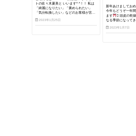
トの佐々木夏美と いいます^ ^！！ 私は
新年あけましてお
「綺麗になりたい」「褒められたい」
今年もどうぞ一年
「気分転換したい」などのお客様が言…
ます
 頭皮の乾
2023年1月25日
なる季節になってき
2023年1月7日