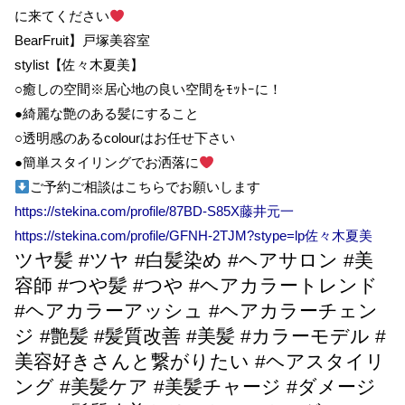
に来てください
BearFruit】戸塚美容室
stylist【佐々木夏美】
○癒しの空間※居心地の良い空間をﾓｯﾄｰに！
●綺麗な艶のある髪にすること
○透明感のあるcolourはお任せ下さい
●簡単スタイリングでお洒落に
ご予約ご相談はこちらでお願いします
https://stekina.com/profile/87BD-S85X藤井
元一
https://stekina.com/profile/GFNH-2TJM?stype=lp
佐々木夏美
ツヤ髪 #ツヤ #白髪染め #ヘアサロン #美
容師 #つや髪 #つや #ヘアカラートレンド
#ヘアカラーアッシュ #ヘアカラーチェン
ジ #艶髪 #髪質改善 #美髪 #カラーモデル #
美容好きさんと繋がりたい #ヘアスタイリ
ング #美髪ケア #美髪チャージ #ダメージ