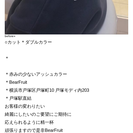
before⭐︎
○カット＊ダブルカラー
＊
＊赤みの少ないアッシュカラー
＊BearFruit
＊横浜市戸塚区戸塚町10 戸塚モディ内203
＊戸塚駅直結
お客様の変わりたい
綺麗にしたいのご要望にご期待に
応えられるように精一杯
頑張りますので是非BearFruit