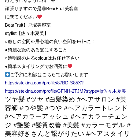
応えられるように精一杯
頑張りますので是非BearFruit美容室
に来てください
BearFruit】戸塚美容室
stylist【佐々木夏美】
○癒しの空間※居心地の良い空間をﾓｯﾄｰに！
●綺麗な艶のある髪にすること
○透明感のあるcolourはお任せ下さい
●簡単スタイリングでお洒落に
ご予約ご相談はこちらでお願いします
https://stekina.com/profile/87BD-S85X?
https://stekina.com/profile/GFNH-2TJM?stype=lp
佐々木夏美
ツヤ髪 #ツヤ #白髪染め #ヘアサロン #美
容師 #つや髪 #つや #ヘアカラートレンド
#ヘアカラーアッシュ #ヘアカラーチェン
ジ #艶髪 #髪質改善 #美髪 #カラーモデル #
美容好きさんと繋がりたい #ヘアスタイリ