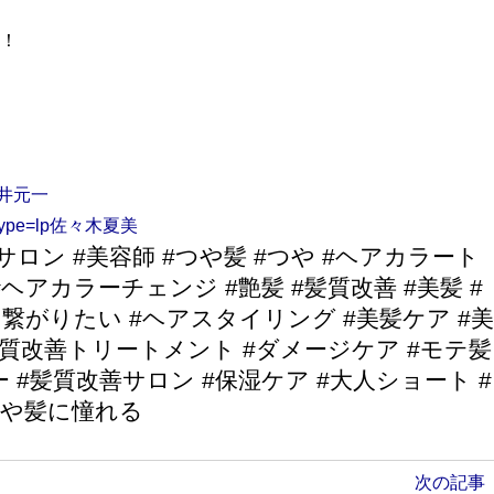
に！
藤井
元一
JM?stype=lp佐々木夏美
サロン #美容師 #つや髪 #つや #ヘアカラート
ヘアカラーチェンジ #艶髪 #髪質改善 #美髪 #
繋がりたい #ヘアスタイリング #美髪ケア #
#髪質改善トリートメント #ダメージケア #モテ髪
 #髪質改善サロン #保湿ケア #大人ショート #
つや髪に憧れる
次の記事