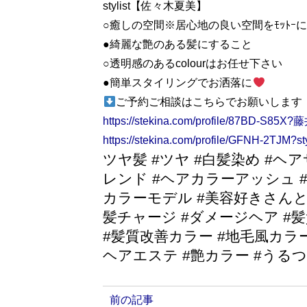
stylist【佐々木夏美】
○癒しの空間※居心地の良い空間をﾓｯﾄｰ
●綺麗な艶のある髪にすること
○透明感のあるcolourはお任せ下さい
●簡単スタイリングでお洒落に
ご予約ご相談はこちらでお願いします
https://stekina.com/profile/87BD-S85X?
https://stekina.com/profile/GFNH-2T
ツヤ髪 #ツヤ #白髪染め #ヘア
レンド #ヘアカラーアッシュ #
カラーモデル #美容好きさんと
髪チャージ #ダメージヘア 
#髪質改善カラー #地毛風カラー
ヘアエステ #艶カラー #うる
前の記事